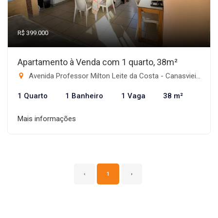
R$ 399.000
Apartamento à Venda com 1 quarto, 38m²
Avenida Professor Milton Leite da Costa - Canasvieiras, Florianópolis-SC
1 Quarto
1 Banheiro
1 Vaga
38 m²
Mais informações
‹
1
›