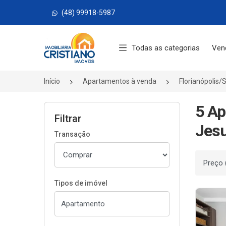
(48) 99918-5987
Página inicial
Todas as categorias
Ven
Início
Apartamentos à venda
Florianópolis/
5 Ap
Filtrar
Jesu
Transação
Ordenar
Tipos de imóvel