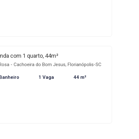
 e tranquilidade para seus moradores. Além disso,
a do Bom Jesus é conhecido por sua infraestrutura
cios, serviços, escolas e muito mais. Com tudo o
a viver bem, o AMC Adore Multi Cachoeira é uma
em quer morar ou investir em um apartamento
 bem localizado. Não perca mais tempo e venha
e Multi Cachoeira!
nda com 1 quarto, 44m²
Rosa - Cachoeira do Bom Jesus, Florianópolis-SC
Banheiro
1 Vaga
44 m²