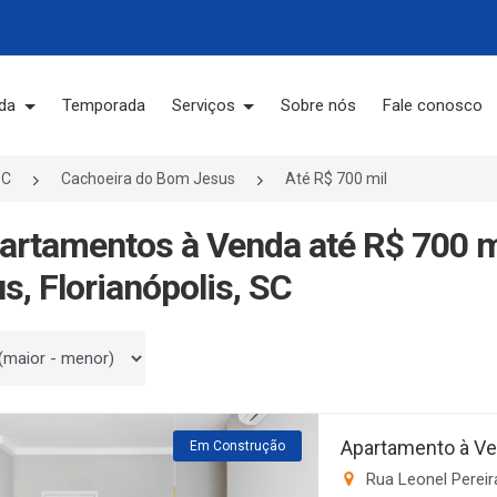
da
Temporada
Serviços
Sobre nós
Fale conosco
SC
Cachoeira do Bom Jesus
Até R$ 700 mil
artamentos à Venda até R$ 700 
s, Florianópolis, SC
 por
Apartamento à Ve
Em Construção
Rua Leonel Pereir