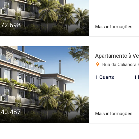
garantindo segurança
o bairro da Cachoeir
completa, com comér
572.698
que você precisa par
Mais informações
ótima opção para qu
completo, moderno e
conhecer o AMC Ador
Apartamento à Ve
Rua da Caliandra 
1 Quarto
1 
440.487
Mais informações