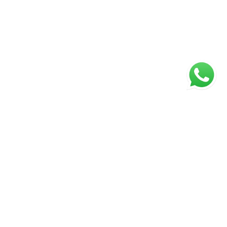
ágina inicial
RECI: 3648J