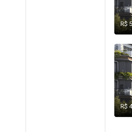
R$ 
R$ 