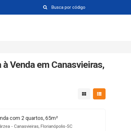
 à Venda em Canasvieiras,
Mostrar resultados em 
Mostrar resultad
nda com 2 quartos, 65m²
árzea - Canasvieiras, Florianópolis-SC