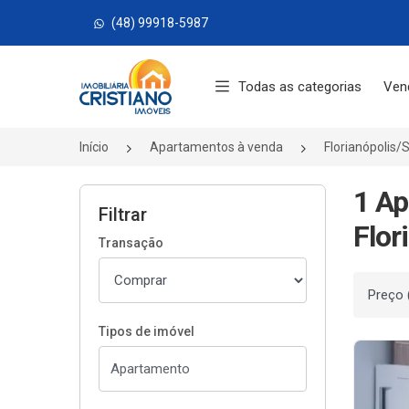
(48) 99918-5987
Página inicial
Todas as categorias
Ven
Início
Apartamentos à venda
Florianópolis/
1 Ap
Filtrar
Flor
Transação
Ordenar
Tipos de imóvel