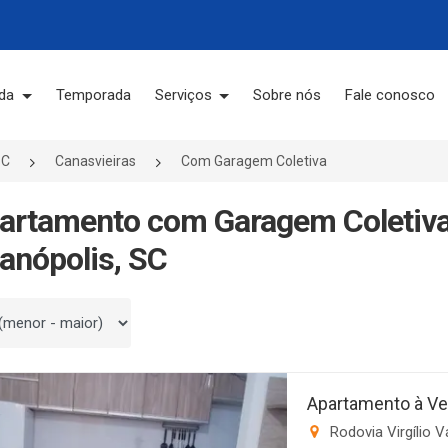
da
Temporada
Serviços
Sobre nós
Fale conosco
SC
Canasvieiras
Com Garagem Coletiva
artamento com Garagem Coletiva
ianópolis, SC
 por
Apartamento à Ve
Rodovia Virgílio V