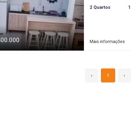
2 Quartos
1
500.000
Mais informações
‹
1
›