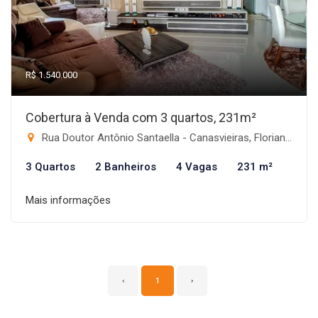
R$ 1.540.000
Cobertura à Venda com 3 quartos, 231m²
Rua Doutor Antônio Santaella - Canasvieiras, Florianópolis-SC
3 Quartos
2 Banheiros
4 Vagas
231 m²
Mais informações
‹
1
›