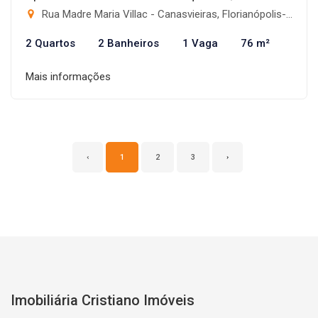
Rua Madre Maria Villac - Canasvieiras, Florianópolis-SC
2 Quartos
2 Banheiros
1 Vaga
76 m²
Mais informações
‹
1
2
3
›
Imobiliária Cristiano Imóveis