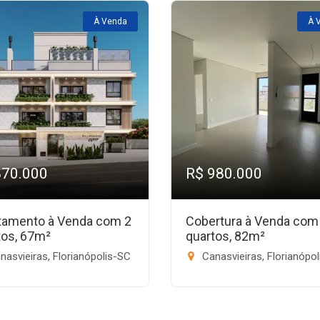
À Venda
À 
870.000
R$ 980.000
tamento à Venda com 2
Cobertura à Venda com
tos, 67m²
quartos, 82m²
asvieiras, Florianópolis-SC
Canasvieiras, Florianópo