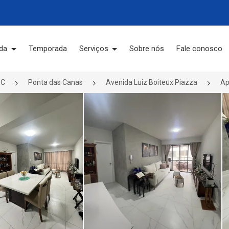
da
Temporada
Serviços
Sobre nós
Fale conosco
SC
Ponta das Canas
Avenida Luiz Boiteux Piazza