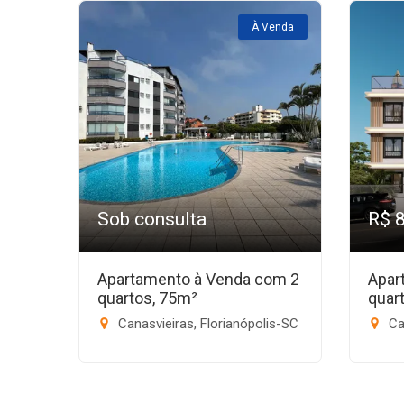
À Venda
Sob consulta
R$ 
Apartamento à Venda com 2
Apar
quartos, 75m²
quar
Canasvieiras, Florianópolis-SC
Can